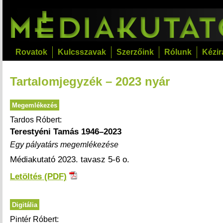
Rovatok
Kulcsszavak
Szerzőink
Rólunk
Kézir
Tartalomjegyzék – 2023 nyár
Megemlékezés
Tardos Róbert:
Terestyéni Tamás 1946–2023
Egy pályatárs megemlékezése
Médiakutató 2023. tavasz 5-6 o.
Letöltés (PDF)
Digitália
Pintér Róbert: