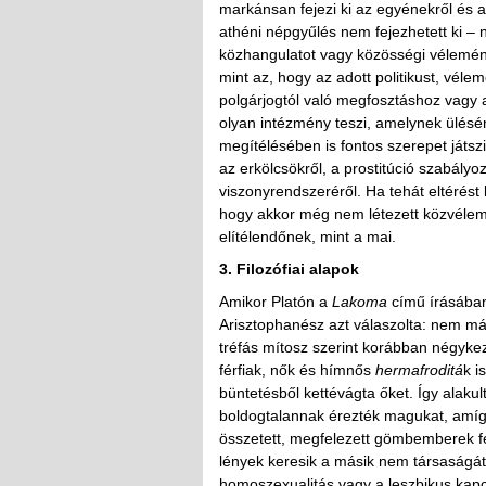
markánsan fejezi ki az egyénekről és a
athéni népgyűlés nem fejezhetett ki –
közhangulatot vagy közösségi vélemén
mint az, hogy az adott politikust, vél
polgárjogtól való megfosztáshoz vagy
olyan intézmény teszi, amelynek ülésén
megítélésében is fontos szerepet játszi
az erkölcsökről, a prostitúció szabályo
viszonyrendszeréről. Ha tehát eltérést
hogy akkor még nem létezett közvélem
elítélendőnek, mint a mai.
3. Filozófiai alapok
Amikor Platón a
Lakoma
című írásában
Arisztophanész azt válaszolta: nem más
tréfás mítosz szerint korábban négykez
férfiak, nők és hímnős
hermafroditá
k i
büntetésből kettévágta őket. Így alakul
boldogtalannak érezték magukat, amíg m
összetett, megfelezett gömbemberek férf
lények keresik a másik nem társaságát.
homoszexualitás vagy a leszbikus kapc