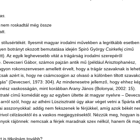
as.
y nem roskadtál még össze
tt.
 stílusértékét. Ilyesmit magyar irodalmi művekben a legritkább esetben
yen botrányt okozott bemutatása idején Spiró György
Csirkefej
című
). Az egyik leghevesebb vitát a trágárság irodalmi szerepéről
. Devecseri Gábor, számos pajzán antik mű (például Arisztophanész,
 nagyon rokonszenvesen amellett érvelt, hogy a trágár szavaknak is lehet
sak azért is, hogy ne csámcsogjon az olvasó a különben tiltott szavak
gás” (Devecseri, 1973: 304). Az mindenesetre jellemző, hogy ehhez ké
anész vaskosságán, mint korábban Arany János (Bolonyai, 2002: 15).
traté
című komédiát egy az egyben ültette át magyar nyelvre – Devecs
arról szól, hogy az athéni Lüszisztraté úgy akar véget vetni a Spárta el
i asszonyokkal: addig nem fekszenek le férjükkel, amíg azok békét n
ivol célzásoktól és a vaskos megjegyzésektől. Nézzük meg, hogyan is 
zonyok rájönnek: nemcsak a férjek maradnak szex nélkül, hanem ők ma
t is titkolnám tovább?