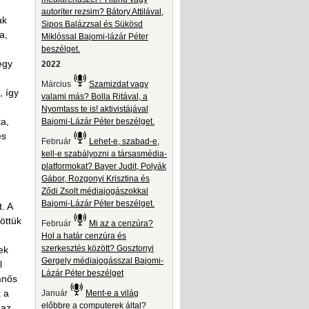
autoriter rezsim? Bátory Attilával,
ak
Sipos Balázzsal és Sükösd
a,
Miklóssal Bajomi-lázár Péter
beszélget.
egy
2022
Március
Szamizdat vagy
, így
valami más? Bolla Ritával, a
Nyomtass te is! aktivistájával
ka,
Bajomi-Lázár Péter beszélget.
és
Február
Lehet-e, szabad-e,
kell-e szabályozni a társasmédia-
platformokat? Bayer Judit, Polyák
Gábor, Rozgonyi Krisztina és
Ződi Zsolt médiajogászokkal
Bajomi-Lázár Péter beszélget.
. A
öttük
Február
Mi az a cenzúra?
Hol a határ cenzúra és
szerkesztés között? Gosztonyi
ek
Gergely médiajogásszal Bajomi-
l
Lázár Péter beszélget
mnős
t a
Január
Ment-e a világ
előbbre a computerek által?
 az