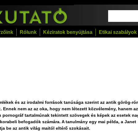
rzőink
Rólunk
Kéziratok benyújtása
Etikai szabályok
emlékek és az irodalmi források tanúsága szerint az antik görög-ró
lt. Ennek nem az az oka, hogy nem létezett közvélemény, hanem az
n pornográf tartalmúnak tekintett szövegek és képek az esetek na
 korabeli befogadók számára. A tanulmány egy mai példa, a Janet
 be az antik világ maitól eltérő szokásait.