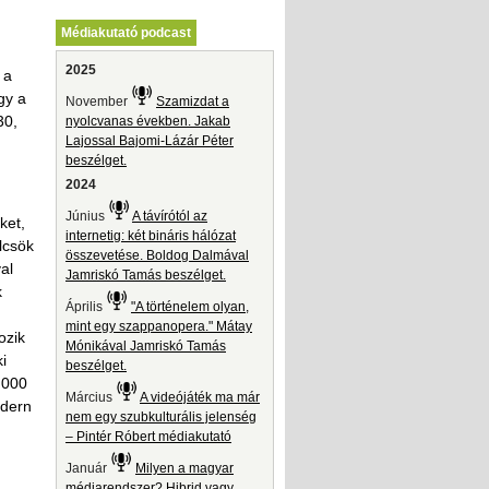
Médiakutató podcast
2025
 a
gy a
November
Szamizdat a
30,
nyolcvanas években. Jakab
Lajossal Bajomi-Lázár Péter
beszélget.
2024
Június
A távírótól az
ket,
internetig: két bináris hálózat
lcsök
összevetése. Boldog Dalmával
al
Jamriskó Tamás beszélget.
k
Április
"A történelem olyan,
mint egy szappanopera." Mátay
ozik
Mónikával Jamriskó Tamás
i
beszélget.
 000
Március
A videójáték ma már
odern
nem egy szubkulturális jelenség
– Pintér Róbert médiakutató
Január
Milyen a magyar
médiarendszer? Hibrid vagy