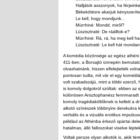
Halljátok asszonyok, ha férjeinke
Békekötésre akarjuk kényszeríte
Le kell, hogy mondjunk...
Mürrhiné: Mondd, miről?
Lüszisztraté: De ráálltok-e?
Mürrhiné: Rá, rá, ha meg kell hal
Lüszisztraté: Le kell hát mondan
A komédia közönsége az egész athéni né
411-ben, a Borsajtó ünnepén bemutatot
olvashatnánk, hiszen elfelejtették vol
pontosan tudta, mit vár el egy komédi
volt szabadszájú, mint a többi szerző
is komoly dolgokról szóltak: ebben az 
különösen Arisztophanész fennmaradt d
komoly tragédiaköltőknek is kellett a d
alkotó színészek többnyire derekukra kö
verbális és a vizuális erotikus impulz
például az Athénba érkező spártai deleg
hatalmas, álló falloszokat viselve lépt
Voltak persze olyan alkotók is, akik té