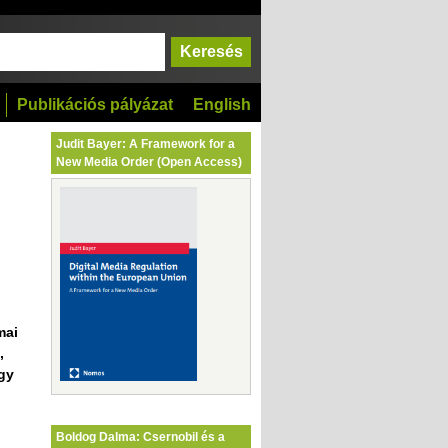
Publikációs pályázat
English
Judit Bayer: A Framework for a
New Media Order (Open Access)
mai
,
gy
Boldog Dalma: Csernobil és a