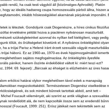
nyabb rendű, ha csak testi vágyból áll (közönséges Aphrodité). Platón
e, hogy az ideális hadsereg csupa homoszexuális párból állna, hiszen a
megfutamodni, inkább hősiességükkel akarnának párjuknak imponálni. 
ek is léteztek. Gondoljunk csak Diogenészre, a híres cinikus filozófus
ozófiai érvelésére példát hozva a piactéren nyilvánosan maszturbált.
észeti szükségleteinket azonnal és nyíltan kell kielégíteni, vagy pedig
gunk tőlük, és őrültségeket követünk el. A nyilvános önkielégítést olyan
 ha a trójai Parisz a Helené iránt érzett szexuális vágyát maszturbálás
a trójai háború. Ez az 1960-as, 1970-es évek hippimozgalmából ismertté
 meglehetősen sajátos megfogalmazása. Az önkielégítés ilyesféle
ális pánikot, hanem őszinte érdeklődést váltott ki: miért teszi ezt?
z, 1994: 69. fejezet): „Bárcsak az éhséget is elűzhetném az üres has
dalom erkölcsi határai olykor meglehetősen távol estek a manapság
Államokban megszokottakétól. Természetesen Diogenész viselkedése 
kölcsiségének, és sok mindent bűnnek tartottak abból, amit tett –
 Michel Foucault véleményét, aki szerint az antik világban a szexualitá
ynak rendelődött alá, de nem kapcsolták össze sem az eredendő bűnn
onosszal (Foucault, 1999: 251). Erósz játékait nem tekintették sem az