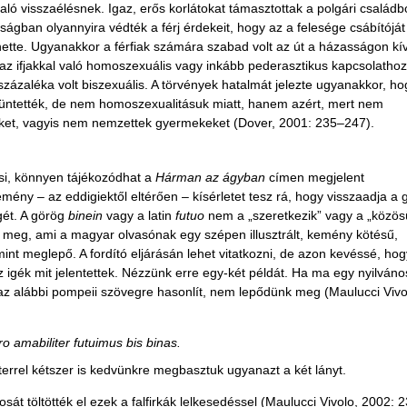
ó visszaélésnek. Igaz, erős korlátokat támasztottak a polgári családb
gban olyannyira védték a férj érdekeit, hogy az a felesége csábítóját
ette. Ugyanakkor a férfiak számára szabad volt az út a házasságon kív
, az ifjakkal való homoszexuális vagy inkább pederasztikus kapcsolathoz
százaléka volt biszexuális. A törvények hatalmát jelezte ugyanakkor, ho
büntették, de nem homoszexualitásuk miatt, hanem azért, mert nem
égüket, vagyis nem nemzettek gyermekeket (Dover, 2001: 235–247).
ncsi, könnyen tájékozódhat a
Hárman az ágyban
címen megjelent
mény – az eddigiektől eltérően – kísérletet tesz rá, hogy visszaadja a 
egét. A görög
binein
vagy a latin
futuo
nem a „szeretkezik” vagy a „közösü
 meg, ami a magyar olvasónak egy szépen illusztrált, kemény kötésű,
int meglepő. A fordító eljárásán lehet vitatkozni, de azon kevéssé, hog
igék mit jelentettek. Nézzünk erre egy-két példát. Ha ma egy nyilváno
 az alábbi pompeii szövegre hasonlít, nem lepődünk meg (Maulucci Vivo
o amabiliter futuimus bis binas.
terrel kétszer is kedvünkre megbasztuk ugyanazt a két lányt.
t töltötték el ezek a falfirkák lelkesedéssel (Maulucci Vivolo, 2002: 2