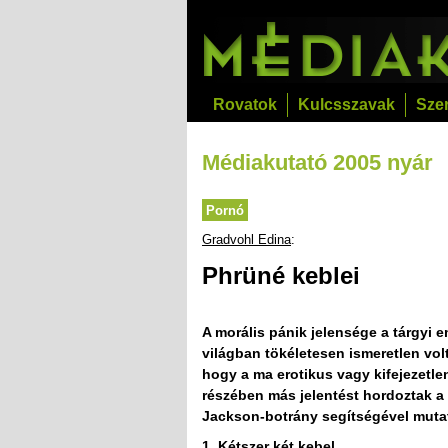
Rovatok
Kulcsszavak
Sze
Médiakutató 2005 nyár
Pornó
Gradvohl Edina
:
Phrüné keblei
A morális pánik jelensége a tárgyi 
világban tökéletesen ismeretlen vo
hogy a ma erotikus vagy kifejezetle
részében más jelentést hordoztak a
Jackson-botrány segítségével mutatja
1. Kétszer két kebel