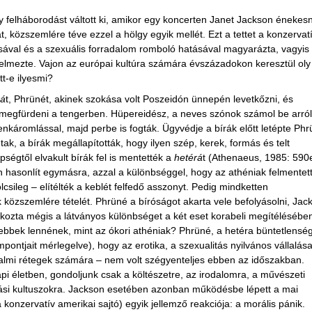
felháborodást váltott ki, amikor egy koncerten Janet Jackson énekesn
t, közszemlére téve ezzel a hölgy egyik mellét. Ezt a tettet a konzervat
lásával és a szexuális forradalom romboló hatásával magyarázta, vagyis
elmezte. Vajon az európai kultúra számára évszázadokon keresztül oly
tt-e ilyesmi?
rá
t, Phrünét, akinek szokása volt Poszeidón ünnepén levetkőzni, és
megfürdeni a tengerben. Hüpereidész, a neves szónok számol be arról
nkáromlással, majd perbe is fogták. Ügyvédje a bírák előtt letépte Ph
ntak, a bírák megállapították, hogy ilyen szép, kerek, formás és telt
ségtől elvakult bírák fel is mentették a
hetérá
t (Athenaeus, 1985: 590e
hasonlít egymásra, azzal a különbséggel, hogy az athéniak felmentet
lcsileg – elítélték a keblét felfedő asszonyt. Pedig mindketten
közszemlére tételét. Phrüné a bíróságot akarta vele befolyásolni, Jac
kozta mégis a látványos különbséget a két eset korabeli megítélésébe
ebbek lennének, mint az ókori athéniak? Phrüné, a hetéra büntetlensé
pontjait mérlegelve), hogy az erotika, a szexualitás nyilvános vállalás
almi rétegek számára – nem volt szégyenteljes ebben az időszakban.
pi életben, gondoljunk csak a költészetre, az irodalomra, a művészeti
allási kultuszokra. Jackson esetében azonban működésbe lépett a mai
konzervatív amerikai sajtó) egyik jellemző reakciója: a morális pánik.