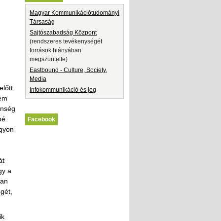
Magyar Kommunikációtudományi
Társaság
Sajtószabadság Központ
(rendszeres tevékenységét
források hiányában
megszüntette)
Eastbound - Culture, Society,
Media
előtt
Infokommunikáció és jog
nem
önség
bé
Facebook
agyon
át
gy a
an
gét,
ik