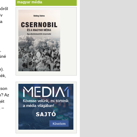
magyar média
őről
ív
 a
,
rüné
).
ték,
kson
n? Az
gét
a –