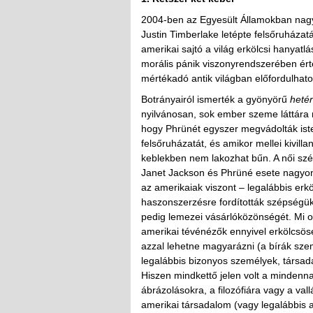
2004-ben az Egyesült Államokban nagy 
Justin Timberlake letépte felsőruházatá
amerikai sajtó a világ erkölcsi hanyat
morális pánik viszonyrendszerében ért
mértékadó antik világban előfordulhato
Botrányairól ismerték a gyönyörű
heté
nyilvánosan, sok ember szeme láttára 
hogy Phrünét egyszer megvádolták iste
felsőruházatát, és amikor mellei kivilla
keblekben nem lakozhat bűn. A női szép
Janet Jackson és Phrüné esete nagyon 
az amerikaiak viszont – legalábbis erkö
haszonszerzésre fordították szépségük 
pedig lemezei vásárlóközönségét. Mi o
amerikai tévénézők ennyivel erkölcsös
azzal lehetne magyarázni (a bírák szem
legalábbis bizonyos személyek, társad
Hiszen mindkettő jelen volt a mindenna
ábrázolásokra, a filozófiára vagy a v
amerikai társadalom (vagy legalábbis a 