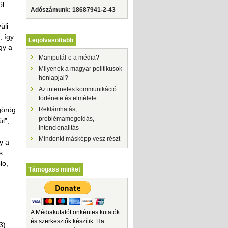
ól
Adószámunk: 18687941-2-43
 –
üli
, így
Legolvasottabb
gy a
Manipulál-e a média?
Milyenek a magyar politikusok
honlapjai?
Az internetes kommunikáció
története és elmélete.
görög
Reklámhatás,
problémamegoldás,
l”,
intencionalitás
Mindenki másképp vesz részt
y a
s
lo,
Támogass minket
A Médiakutatót önkéntes kutatók
és szerkesztők készítik. Ha
3):