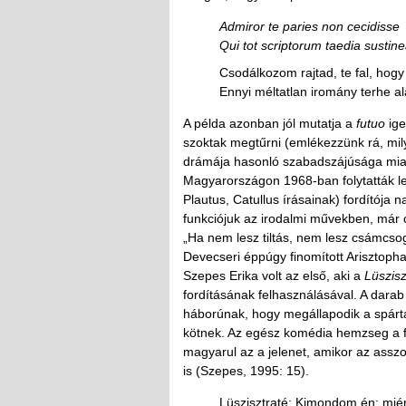
Admiror te paries non cecidisse
Qui tot scriptorum taedia sustine
Csodálkozom rajtad, te fal, hog
Ennyi méltatlan iromány terhe ala
A példa azonban jól mutatja a
futuo
ige
szoktak megtűrni (emlékezzünk rá, mil
drámája hasonló szabadszájúsága miatt
Magyarországon 1968-ban folytatták le
Plautus, Catullus írásainak) fordítója
funkciójuk az irodalmi művekben, már c
„Ha nem lesz tiltás, nem lesz csámcso
Devecseri éppúgy finomított Arisztoph
Szepes Erika volt az első, aki a
Lüszisz
fordításának felhasználásával. A darab 
háborúnak, hogy megállapodik a spárta
kötnek. Az egész komédia hemzseg a fr
magyarul az a jelenet, amikor az ass
is (Szepes, 1995: 15).
Lüszisztraté: Kimondom én: miér