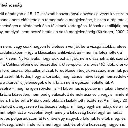
nyilvánosság
özül néhányan a 15–17. századi boszorkányüldözésekig vezetik vissza a
lásának nem előfeltétele a tömegmédia megjelenése, hiszen a röpiratok,
lehetséges a hiedelmek és a félelmek körforgása. Mások azt állítják, ho
ny, amelyről nem beszélhetünk a sajtó megjelenéséig (Kitzinger, 2000: 
án nem, vagy csak nagyon felületesen vonják be a vizsgálatokba, eleve
ársadalmakban – így a klasszikus antikvitásban – nem is létezhettek a
nik sem. Nyilvánvaló, hogy akik ezt állítják, nem olvasnak antik szerző
l a Catilina elleni első beszédben:
O tempora, o mores!
(Ó idők, ó erkö
ó fordításával óhatatlanul csak töredékesen tudjuk visszaadni annak jóv
zt azért illik tudni, hogy a korábbi, még latinos műveltségű nemzedéke
a a „káros” új jelenségek ellen, talán nem egészen véletlenül. A
setre – még ha igen röviden is – Habermas is pozitív mintaként hivatk
rácia közvetlen, nem pedig választott demokrácia volt, vagyis mindenk
sen, ha befért a Pnüx domb oldalán kialakított nézőtérre. A mintegy 20
dhatott ott egyszerre (az összes polgár mintegy egyharmada), de a m
inthetjük azt a közvéleményt, amely a lakosság közel egyharmadát
ket és polgáraik számát tekintve egy nagyobb falunak feleltek meg, és
yan közeg, ahol mindenki ismeri egymást, és ahol a közösség nagyon is