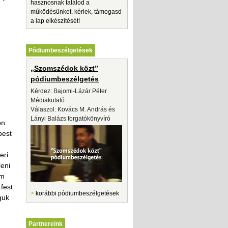
hasznosnak találod a
működésünket, kérlek, támogasd
a lap elkészítését!
Pódiumbeszélgetések
„Szomszédok közt”
pódiumbeszélgetés
Kérdez: Bajomi-Lázár Péter
Médiakutató
Válaszol: Kovács M. András és
Lányi Balázs forgatókönyvíró
on:
pest
eri
leni
em
fest
>
korábbi pódiumbeszélgetések
guk
Partnereink