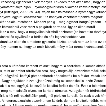
 közösség egészéről a véleményét. Tévedés tehát azt állítani, hogy az
 nyomtatott sajtó híján – nyomásgyakorlásra alkalmas közvéleményt, cs
yt (Kitzinger, 2000: 29–30). Vajon mi alkalmasabb a nyomásgyakorlásr
eményével együtt, leszavazzák? Ez könnyen vezethetett pénzbírsághoz,
 akár halálbüntetéshez. Mindezt pedig – még egyszer hangsúlyozom – 
 közvetlenül vesz részt a polgárok harmada. Így az ókori morál
k az a tény, hogy a népgyűlés bármiről hozhatott (és hozott is) törvényt
zásáról és egyáltalán a férfiak és nők legszélesebben vett
 látunk az ókori és a modern gyakorlat között, annak nem az lehet az o
ény, hanem az, hogy az antik közvélemény mást tartott kívánatosnak 
 arra a kérdésre keresett választ, hogy mi a szerelem, a komédiaköltő
, mint az ember törekvése arra, hogy megtalálja elveszített másik felét
ű, négylábú, kétfejű gömbemberek népesítették be a földet. Voltak köz
s. Nagy erejükben bízva ujjat húztak még az istenekkel is, ezért Zeusz
tak ki a mai egyfejű, kétkezű és kétlábú férfiak és nők. Ezek a félember
eg nem találták elvesztett korábbi társukat. Az egykor két férfirészbő
i, a két női részből állók pedig női párjukat keresik, és csak a volt hí
 A heteroszexualitás eszerint nem különb, de nem is elítélendőbb, min
solatok. Minden ember szerelme egyenlő, ha az valódi szerelem (amit