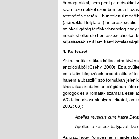
önmagunkkal, sem pedig a másokkal val
származó nőkkel szemben, és a házassá
tettenérés esetén – büntetlenül megölh
(
hetérá
kkal folytatott) heteroszexuális
az ókori görög férfiak viszonylag nagy 
nősülést elkerülő homoszexuálisokat 
teljesítették az állam iránti köteless
4. Költészet
Aki az antik erotikus költészetre kívá
antológiából (Csehy, 2000). Ez a gyűjte
és a latin kifejezések eredeti stílusrét
hanem a „baszik” szó formában jelenik
klasszikus irodalmi antológiában több m
görögök és a rómaiak számára ezek az 
WC falán olvasunk olyan feliratot, ami
2002: 63):
Apelles musicus cum fratre Dextr
Apelles, a zenész bátyjával, Dex
Az igaz, hogy Pompeii nem minden lakosá