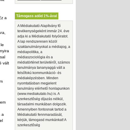
Támogass adód 1%-ával
Ez a
A Médiakutató Alapítvány fő
tevékenységeként immár 24. éve
ra,
adja ki a Médiakutató folyóiratot.
A lap rendszeresen közöl
 le
szaktanulmányokat a médiajog, a
nyira
médiapolitika, a
sal
médiaszociológia és a
médiatörténet területéről, számos
 vált
tanulmánya tananyaggá vált a
felsőfokú kommunikáció- és
médiaképzésben. Minden
am
nyomtatásban megjelent
tanulmány elérhető honlapunkon
(www.mediakutato.hu) is. A
szerkesztőség díjazás nélkül,
nem
társadalmi munkában dolgozik.
Amennyiben fontosnak tartod a
s a
Médiakutató fennmaradását,
kérjük, támogasd munkánkat! A
el
szerkesztőség