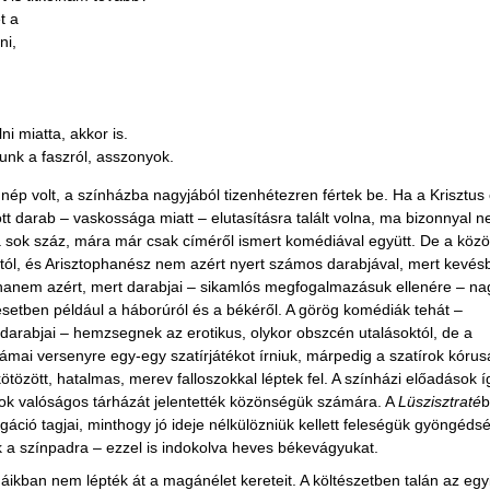
t a
ni,
ni miatta, akkor is.
unk a faszról, asszonyok.
p volt, a színházba nagyjából tizenhétezren fértek be. Ha a Krisztus 
t darab – vaskossága miatt – elutasításra talált volna, ma bizonnyal 
na sok száz, mára már csak címéről ismert komédiával együtt. De a köz
ától, és Arisztophanész nem azért nyert számos darabjával, mert kevés
, hanem azért, mert darabjai – sikamlós megfogalmazásuk ellenére – n
esetben például a háborúról és a békéről. A görög komédiák tehát –
arabjai – hemzsegnek az erotikus, olykor obszcén utalásoktól, de a
rámai versenyre egy-egy szatírjátékot írniuk, márpedig a szatírok kórus
tözött, hatalmas, merev falloszokkal léptek fel. A színházi előadások í
usok valóságos tárházát jelentették közönségük számára. A
Lüszisztraté
b
áció tagjai, minthogy jó ideje nélkülözniük kellett feleségük gyöngédsé
ek a színpadra – ezzel is indokolva heves békevágyukat.
máikban nem lépték át a magánélet kereteit. A költészetben talán az egy