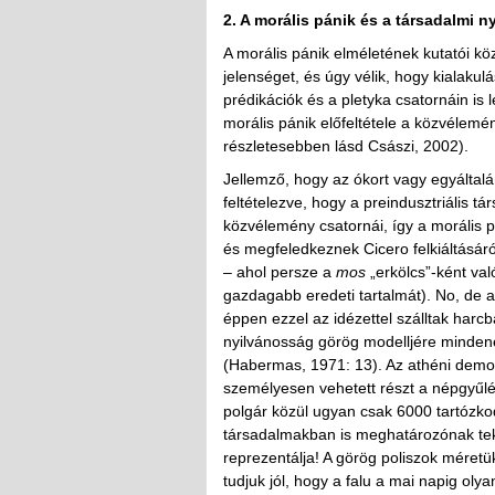
2. A morális pánik és a társadalmi 
A morális pánik elméletének kutatói k
jelenséget, és úgy vélik, hogy kialaku
prédikációk és a pletyka csatornáin is 
morális pánik előfeltétele a közvélemé
részletesebben lásd Császi, 2002).
Jellemző, hogy az ókort vagy egyáltal
feltételezve, hogy a preindusztriális t
közvélemény csatornái, így a morális pá
és megfeledkeznek Cicero felkiáltásáró
– ahol persze a
mos
„erkölcs”-ként val
gazdagabb eredeti tartalmát). No, de a
éppen ezzel az idézettel szálltak harcb
nyilvánosság görög modelljére mindene
(Habermas, 1971: 13). Az athéni demok
személyesen vehetett részt a népgyűlé
polgár közül ugyan csak 6000 tartózko
társadalmakban is meghatározónak tek
reprezentálja! A görög poliszok méretü
tudjuk jól, hogy a falu a mai napig ol