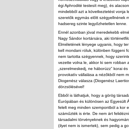
égi Aphrodité testesít meg), és alacso
mindebből azt a következtetést vonja l
szeretők egymás előtt szégyellnének 
hadsereg szinte legyőzhetetlen lenne.
Ennél azonban jóval meredekebb elmélet
Nagy Sándor kortársára, aki történetfil
Elméletének lényege ugyanis, hogy term
kell mondani róluk, különben függeni fo
nem tartotta szégyennek, hogy szerinte,
vezette volna le, akkor ki sem robban 
„szerelmeskedj, ne háborúzz” korai és
provokatív vállalása a nézőkből nem mor
Diogenész válasza (Diogenész Laertios
dörzsölésével!
Ebből is láthatjuk, hogy a görög társa
Európában és különösen az Egyesült 
felelt meg minden szempontból a kor er
száműzték is érte. De nem árt felidézni
társadalmi törvényeknek és hagyomán
(ilyet nem is ismertek), sem pedig a g