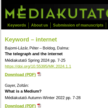
Keywords
About us
Submission of manuscripts
Keyword – internet
Bajomi-Lázár, Péter – Boldog, Dalma:
The telegraph and the internet
Médiakutató Spring 2024 pp. 7-25
https://doi.org/10.55395/MK.2024.1.1
Download (PDF)
Gayer, Zoltán:
What is a Medium?
Médiakutató Autumn-Winter 2022 pp. 7-28
Download (PDF)