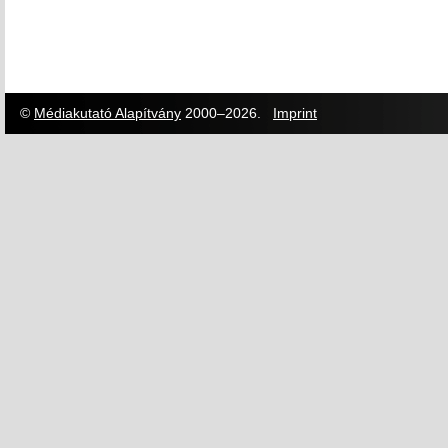
©
Médiakutató Alapítvány
2000–2026.
Imprint