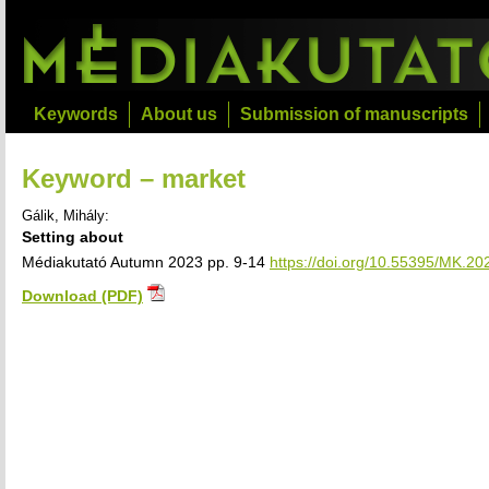
Keywords
About us
Submission of manuscripts
Keyword – market
Gálik, Mihály:
Setting about
Médiakutató Autumn 2023 pp. 9-14
https://doi.org/10.55395/MK.20
Download (PDF)