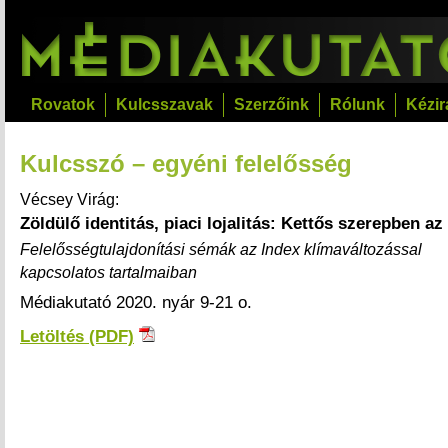
Rovatok
Kulcsszavak
Szerzőink
Rólunk
Kézir
Kulcsszó – egyéni felelősség
Vécsey Virág:
Zöldülő identitás, piaci lojalitás: Kettős szerepben az
Felelősségtulajdonítási sémák az Index klímaváltozással
kapcsolatos tartalmaiban
Médiakutató 2020. nyár 9-21 o.
Letöltés (PDF)