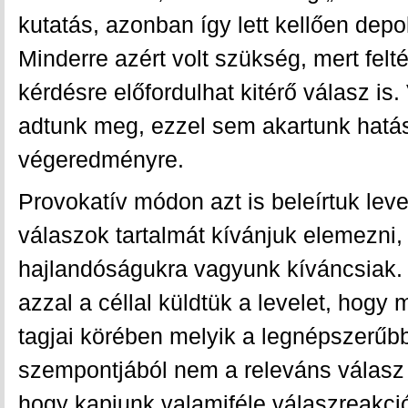
kutatás, azonban így lett kellően depoli
Minderre azért volt szükség, mert feltét
kérdésre előfordulhat kitérő válasz i
adtunk meg, ezzel sem akartunk hatás
végeredményre.
Provokatív módon azt is beleírtuk le
válaszok tartalmát kívánjuk elemezni
hajlandóságukra vagyunk kíváncsiak. Í
azzal a céllal küldtük a levelet, hogy 
tagjai körében melyik a legnépszerűb
szempontjából nem a releváns válasz v
hogy kapjunk valamiféle válaszreakciót