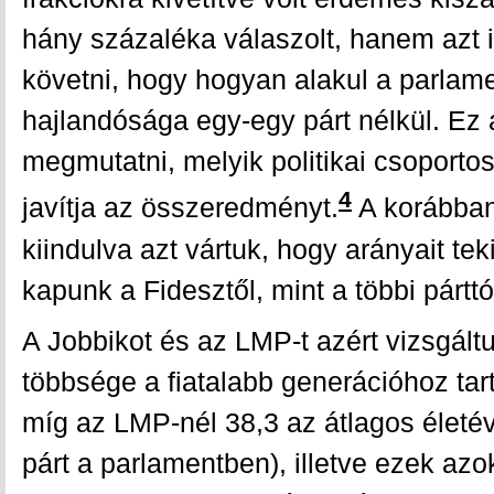
hány százaléka válaszolt, hanem azt i
követni, hogy hogyan alakul a parlame
hajlandósága egy-egy párt nélkül. Ez 
megmutatni, melyik politikai csoporto
4
javítja az összeredményt.
A korábban 
kiindulva azt vártuk, hogy arányait te
kapunk a Fidesztől, mint a többi párttó
A Jobbikot és az LMP-t azért vizsgáltu
többsége a fiatalabb generációhoz tart
míg az LMP-nél 38,3 az átlagos életév,
párt a parlamentben), illetve ezek azok