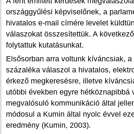
A fent említett kérdések megválaszol
országgyűlési képviselőnek, a parlamen
hivatalos e-mail címére levelet küldt
válaszokat összesítettük. A következ
folytattuk kutatásunkat.
Elsősorban arra voltunk kíváncsiak, a
százaléka válaszol a hivatalos, elekt
érkező megkeresésre, illetve kíváncsia
utóbbi években egyre hétköznapibbá vá
megvalósuló kommunikáció által jelle
módosul a Kumin által nyolc évvel eze
eredmény (Kumin, 2003).