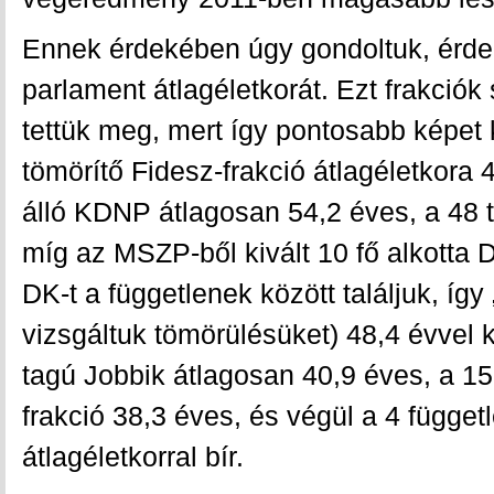
Ennek érdekében úgy gondoltuk, érd
parlament átlagéletkorát. Ezt frakciók
tettük meg, mert így pontosabb képet 
tömörítő Fidesz-frakció átlagéletkora 4
álló KDNP átlagosan 54,2 éves, a 48 
míg az MSZP-ből kivált 10 fő alkotta 
DK-t a függetlenek között találjuk, így 
vizsgáltuk tömörülésüket) 48,4 évvel k
tagú Jobbik átlagosan 40,9 éves, a 15
frakció 38,3 éves, és végül a 4 függet
átlagéletkorral bír.