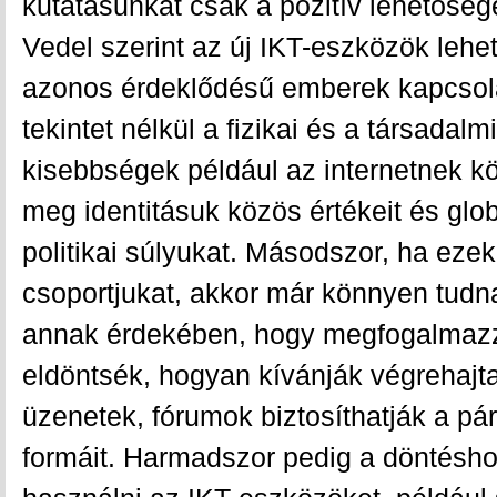
kutatásunkat csak a pozitív lehetőség
Vedel szerint az új IKT-eszközök lehe
azonos érdeklődésű emberek kapcsol
tekintet nélkül a fizikai és a társadalm
kisebbségek például az internetnek k
meg identitásuk közös értékeit és glob
politikai súlyukat. Másodszor, ha eze
csoportjukat, akkor már könnyen tudn
annak érdekében, hogy megfogalmazz
eldöntsék, hogyan kívánják végrehajt
üzenetek, fórumok biztosíthatják a pá
formáit. Harmadszor pedig a döntésho