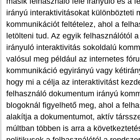
másik felhasználó felé irányuló és a
irányú interaktivitásokat különbözteti
kommunikációt feltételez, ahol a felha
letölteni tud. Az egyik felhasználótól 
irányuló interaktivitás sokoldalú kommu
valósul meg például az internetes fór
kommunikáció egyirányú vagy kétirányú
hogy mi a célja az interaktivitást ke
felhasználó dokumentum irányú komm
blogoknál figyelhető meg, ahol a felh
alakítja a dokumentumot, aktív társsz
múltban többen is arra a következtetés
politikusok a felhasználótól a rendsze