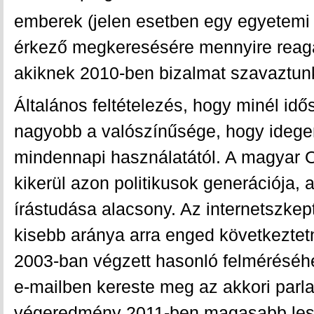
emberek (jelen esetben egy egyetemi 
érkező megkeresésére mennyire reagá
akiknek 2010-ben bizalmat szavaztun
Általános feltételezés, hogy minél idő
nagyobb a valószínűsége, hogy idege
mindennapi használatától. A magyar 
kikerül azon politikusok generációja,
írástudása alacsony. Az internetszkep
kisebb aránya arra enged következtet
2003-ban végzett hasonló felméréséh
e-mailben kereste meg az akkori parla
végeredmény 2011-ben magasabb les