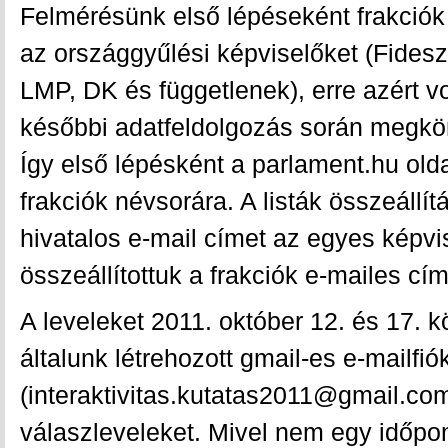
Felmérésünk első lépéseként frakciók 
az országgyűlési képviselőket (Fide
LMP, DK és függetlenek), erre azért v
későbbi adatfeldolgozás során megkö
Így első lépésként a parlament.hu old
frakciók névsorára. A listák összeállí
hivatalos e-mail címet az egyes képvi
összeállítottuk a frakciók e-mailes címl
A leveleket 2011. október 12. és 17. k
általunk létrehozott gmail-es e-mailfió
(interaktivitas.kutatas2011@gmail.com
válaszleveleket. Mivel nem egy időpo