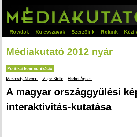
Rovatok
Kulcsszavak
Szerzőink
Rólunk
Kézir
Médiakutató 2012 nyár
Politikai kommunikáció
Merkovity Norbert
–
Major Stella
–
Harkai Ágnes
:
A magyar országgyűlési ké
interaktivitás-kutatása