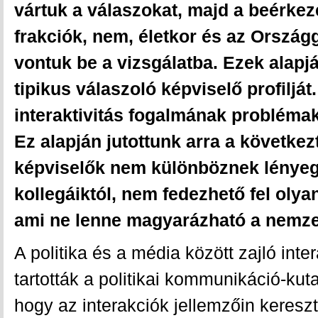
vártuk a válaszokat, majd a beérkeze
frakciók, nem, életkor és az Ország
vontuk be a vizsgálatba. Ezek alapjá
tipikus válaszoló képviselő profiljá
interaktivitás fogalmának problémak
Ez alapján jutottunk arra a követke
képviselők nem különböznek lényeg
kollegáiktól, nem fedezhető fel oly
ami ne lenne magyarázható a nemzet
A politika és a média között zajló int
tartották a politikai kommunikáció-kuta
hogy az interakciók jellemzőin kereszt