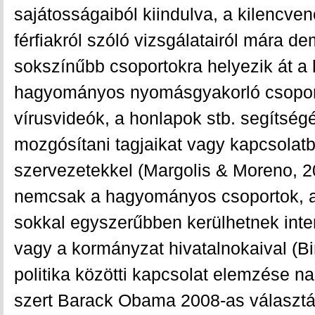
sajátosságaiból kiindulva, a kilencven
férfiakról szóló vizsgálatairól mára de
sokszínűbb csoportokra helyezik át a 
hagyományos nyomásgyakorló csoport
vírusvideók, a honlapok stb. segítsé
mozgósítani tagjaikat vagy kapcsolatba
szervezetekkel (Margolis & Moreno, 
nemcsak a hagyományos csoportok, a
sokkal egyszerűbben kerülhetnek inte
vagy a kormányzat hivatalnokaival (Bi
politika közötti kapcsolat elemzése n
szert Barack Obama 2008-as választá