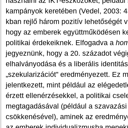
használni az IKT-eszközöket, például 
kampányok keretében (Vedel, 2003: 43
kban rejlő három pozitív lehetőségét ve
hogy az emberek együttműködésen ke
politikai érdekeiknek. Elfogadva a
hom
jegyeznünk, hogy a 20. századot végi
elhalványodása és a liberális identitá
„szekularizációt” eredményezett. Ez 
jelentkezett, mint például az elégedetl
érzett ellenérzésekkel, a politikai cse
megtagadásával (például a szavazási
csökkenésével), aminek az eredményét
az emberek individualizmusba menek