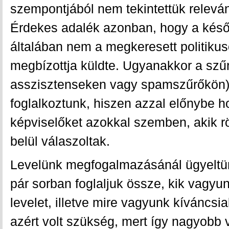
szempontjából nem tekintettük releván
Érdekes adalék azonban, hogy a későn
általában nem a megkeresett politik
megbízottja küldte. Ugyanakkor a szű
asszisztenseken vagy spamszűrőkön) 
foglalkoztunk, hiszen azzal előnybe h
képviselőket azokkal szemben, akik r
belül válaszoltak.
Levelünk megfogalmazásánál ügyeltü
pár sorban foglaljuk össze, kik vagyun
levelet, illetve mire vagyunk kíváncsia
azért volt szükség, mert így nagyobb