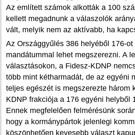
Az említett számok alkották a 100 szá
kellett megadnunk a válaszolók arány
vált, melyik nem az aktívabb, ha kapcs
Az Országgyűlés 386 helyéből 176-ot e
mandátummal lehet megszerezni. A le
választásokon, a Fidesz-KDNP nemcs
több mint kétharmadát, de az egyén
teljes egészét is megszerezte három k
KDNP frakciója a 176 egyéni helyből 
Ennek megfelelően felmérésünk során
hogy a kormánypártok jelenlegi komm
köszönhetően kevesebb választ kapunk