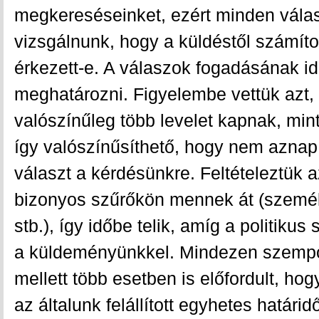
megkereséseinket, ezért minden válas
vizsgálnunk, hogy a küldéstől számíto
érkezett-e. A válaszok fogadásának id
meghatározni. Figyelembe vettük azt,
valószínűleg több levelet kapnak, min
így valószínűsíthető, hogy nem azn
választ a kérdésünkre. Feltételeztük a
bizonyos szűrőkön mennek át (személy
stb.), így időbe telik, amíg a politikus
a küldeményünkkel. Mindezen szempo
mellett több esetben is előfordult, ho
az általunk felállított egyhetes határi