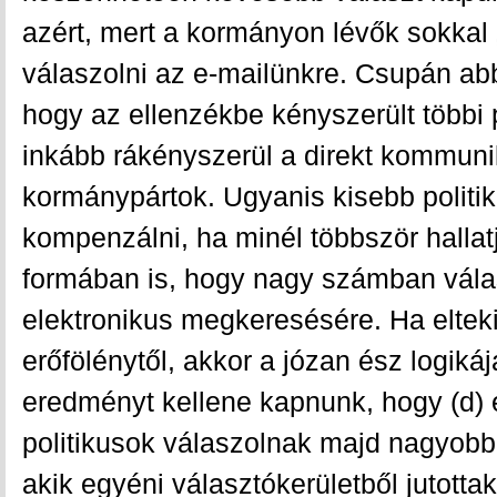
azért, mert a kormányon lévők sokkal
válaszolni az e-mailünkre. Csupán abbó
hogy az ellenzékbe kényszerült többi p
inkább rákényszerül a direkt kommuni
kormánypártok. Ugyanis kisebb politik
kompenzálni, ha minél többször hallat
formában is, hogy nagy számban vála
elektronikus megkeresésére. Ha elteki
erőfölénytől, akkor a józan ész logikáj
eredményt kellene kapnunk, hogy (d) 
politikusok válaszolnak majd nagyobb
akik egyéni választókerületből jutott