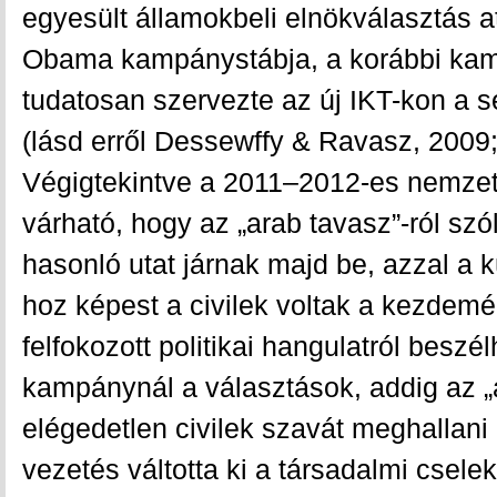
egyesült államokbeli elnökválasztás at
Obama kampánystábja, a korábbi kamp
tudatosan szervezte az új IKT-kon a s
(lásd erről Dessewffy & Ravasz, 2009;
Végigtekintve a 2011–2012-es nemzet
várható, hogy az „arab tavasz”-ról sz
hasonló utat járnak majd be, azzal a 
hoz képest a civilek voltak a kezdem
felfokozott politikai hangulatról besz
kampánynál a választások, addig az „
elégedetlen civilek szavát meghallani 
vezetés váltotta ki a társadalmi cse