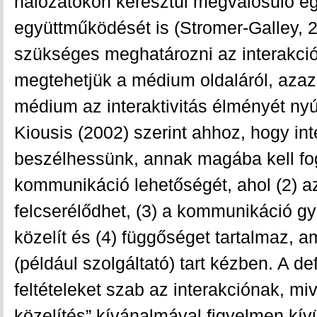
hálózatokon keresztül megvalósuló e
együttműködését is (Stromer-Galley, 2
szükséges meghatározni az interakció 
megtehetjük a médium oldaláról, aza
médium az interaktivitás élményét nyú
Kiousis (2002) szerint ahhoz, hogy in
beszélhessünk, annak magába kell fogl
kommunikáció lehetőségét, ahol (2) a
felcserélődhet, (3) a kommunikáció g
közelít és (4) függőséget tartalmaz, a
(például szolgáltató) tart kézben. A de
feltételeket szab az interakciónak, mi
közelítés” kívánalmával figyelmen kív