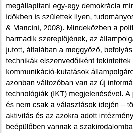
megállapítani egy-egy demokrácia min
időkben is születtek ilyen, tudományos
& Mancini, 2008). Mindeközben a poli
harmadik szereplőjének, az állampolg
jutott, általában a meggyőző, befolyá
technikák elszenvedőiként tekintettek r
kommunikáció-kutatások állampolgáro
azonban változóban van az új inform
technológiák (IKT) megjelenésével. A 
és nem csak a választások idején – tö
aktivitás és az azokra adott intézmén
beépülőben vannak a szakirodalomba,