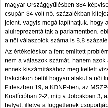
magyar Országgyűlésben 384 képviselő
csupán 34 volt nő, százalékban kifej
jelent, vagyis megállapíthatjuk, hogy 
alulreprezentáltak a parlamentben, eb
a női válaszolók száma is 8,8 százalék
Az értékeléskor a fent említett probl
nem a válaszok számát, hanem azok a
ennek kiszámításához meg kellett viz
frakciókon belül hogyan alakul a női 
Fideszben 19, a KDNP-ben, az MSZP-
Koalícióban 2-2, míg a Jobbikban 3, a
helyet, illetve a függetlenek csoportjá