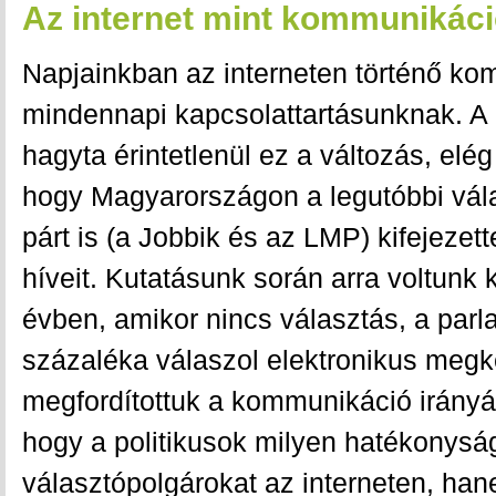
Az internet mint kommunikáci
Napjainkban az interneten történő ko
mindennapi kapcsolattartásunknak. A p
hagyta érintetlenül ez a változás, elé
hogy Magyarországon a legutóbbi vál
párt is (a Jobbik és az LMP) kifejezet
híveit. Kutatásunk során arra voltunk
évben, amikor nincs választás, a parl
százaléka válaszol elektronikus meg
megfordítottuk a kommunikáció irányát
hogy a politikusok milyen hatékonyság
választópolgárokat az interneten, ha