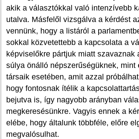
akik a választókkal való intenzívebb 
utalva. Másfelől vizsgálva a kérdést az
vennünk, hogy a listáról a parlamentb
sokkal közvetettebb a kapcsolata a vá
képviselőkre pártjuk miatt szavaznak 
súlya önálló népszerűségüknek, min
társaik esetében, amit azzal próbálh
hogy fontosnak ítélik a kapcsolattart
bejutva is, így nagyobb arányban vál
megkeresésünkre. Vagyis ennek a ké
elébe, hogy általunk többféle, előre e
megvalósulhat.