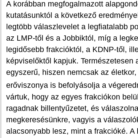
A korábban megfogalmazott alapgondo
kutatásunktól a következő eredményeke
legtöbb válaszlevelet a legfiatalabb po
az LMP-től és a Jobbiktól, míg a legk
legidősebb frakcióktól, a KDNP-től, ill
képviselőktől kapjuk. Természetesen 
egyszerű, hiszen nemcsak az életkor,
erőviszonya is befolyásolja a végere
vártuk, hogy az egyes frakciókon belül
ragadnak billentyűzetet, és válaszoln
megkeresésünkre, vagyis a válaszolók
alacsonyabb lesz, mint a frakcióké. A