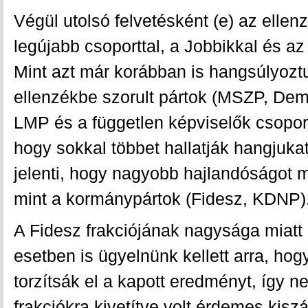
Végül utolsó felvetésként (e) az ellenz
legújabb csoporttal, a Jobbikkal és az
Mint azt már korábban is hangsúlyoztu
ellenzékbe szorult pártok (MSZP, Demo
LMP és a független képviselők csopor
hogy sokkal többet hallatják hangjuka
jelenti, hogy nagyobb hajlandóságot m
mint a kormánypártok (Fidesz, KDNP)
A Fidesz frakciójának nagysága miatt
esetben is ügyelnünk kellett arra, ho
torzítsák el a kapott eredményt, így 
frakciókra kivetítve volt érdemes kisz