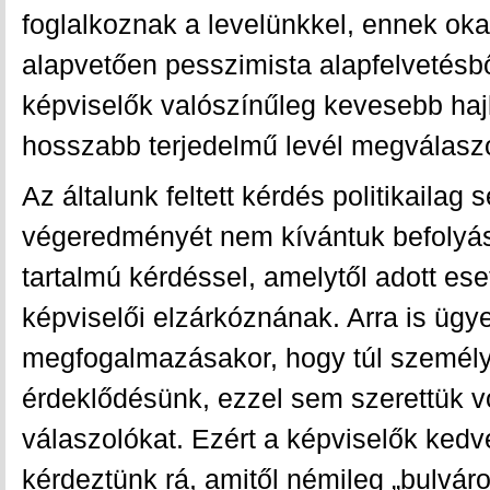
foglalkoznak a levelünkkel, ennek oka
alapvetően pesszimista alapfelvetésbő
képviselők valószínűleg kevesebb ha
hosszabb terjedelmű levél megválasz
Az általunk feltett kérdés politikaila
végeredményét nem kívántuk befolyásol
tartalmú kérdéssel, amelytől adott ese
képviselői elzárkóznának. Arra is ügy
megfogalmazásakor, hogy túl személy
érdeklődésünk, ezzel sem szerettük vo
válaszolókat. Ezért a képviselők ked
kérdeztünk rá, amitől némileg „bulváro