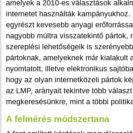
amelyek a 2010-es választások alkalm
internetet használták kampányukhoz. 
egyrészt kevesebb anyagi erőforrással
nagyobb múltra visszatekintő pártok,
szereplési lehetőségeik is szerényebb
pártoknak, amelyeknek már kialakult a
nyomtatott, illetve elektronikus sajtób
hogy az olyan internetközeli pártok ké
az LMP, arányait tekintve több válasz
megkeresésünkre, mint a többi politik
A felmérés módszertana