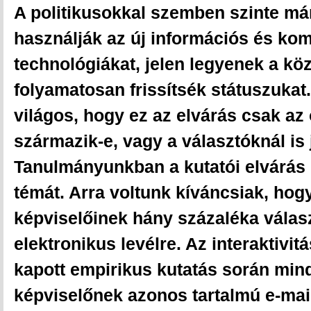
A politikusokkal szemben szinte má
használják az új információs és k
technológiákat, jelen legyenek a kö
folyamatosan frissítsék státuszukat
világos, hogy ez az elvárás csak az 
származik-e, vagy a választóknál is 
Tanulmányunkban a kutatói elvárás o
témát. Arra voltunk kíváncsiak, ho
képviselőinek hány százaléka válasz
elektronikus levélre. Az interaktivit
kapott empirikus kutatás során min
képviselőnek azonos tartalmú e-mail