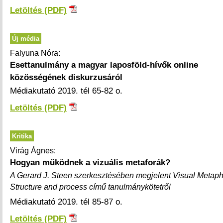
Letöltés (PDF)
Új média
Falyuna Nóra:
Esettanulmány a magyar laposföld-hívők online
közösségének diskurzusáról
Médiakutató 2019. tél 65-82 o.
Letöltés (PDF)
Kritika
Virág Ágnes:
Hogyan működnek a vizuális metaforák?
A Gerard J. Steen szerkesztésében megjelent Visual Metaph
Structure and process című tanulmánykötetről
Médiakutató 2019. tél 85-87 o.
Letöltés (PDF)