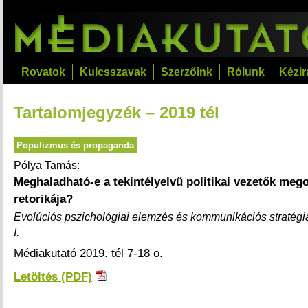
Rovatok
Kulcsszavak
Szerzőink
Rólunk
Kézir
Tartalomjegyzék – 2019 tél
Populizmus és propaganda
Pólya Tamás:
Meghaladható-e a tekintélyelvű politikai vezetők meg
retorikája?
Evolúciós pszichológiai elemzés és kommunikációs stratégia
I.
Médiakutató 2019. tél 7-18 o.
Letöltés (PDF)